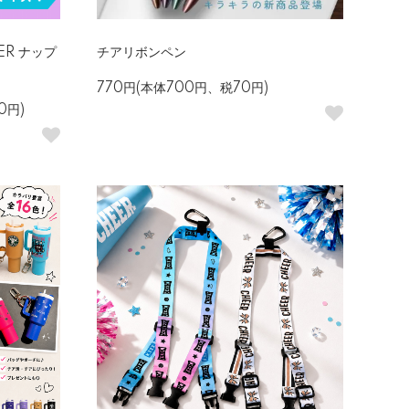
ER ナップ
チアリボンペン
770円(本体700円、税70円)
0円)